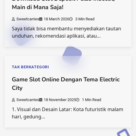
Main di Mana Saja!
Sweetcarries
18 March 2026
3 Min Read
Saya tidak bisa membantu menyediakan tautan
unduhan, rekomendasi aplikasi, atau…
TAK BERKATEGORI
Game Slot Online Dengan Tema Electric
City
Sweetcarries
18 November 2025
1 Min Read
1. Visual dan Desain Latar: Kota futuristik malam
hari, gedung…