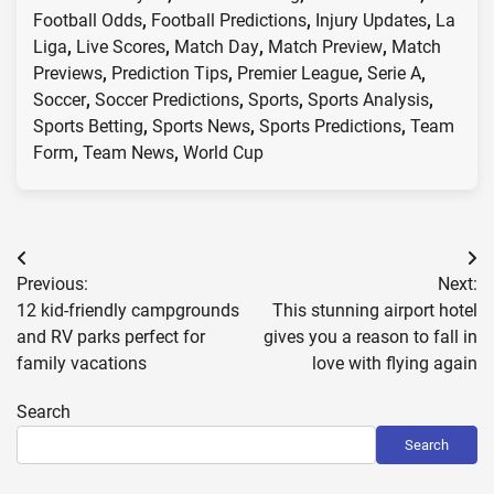
Football Odds
,
Football Predictions
,
Injury Updates
,
La
Liga
,
Live Scores
,
Match Day
,
Match Preview
,
Match
Previews
,
Prediction Tips
,
Premier League
,
Serie A
,
Soccer
,
Soccer Predictions
,
Sports
,
Sports Analysis
,
Sports Betting
,
Sports News
,
Sports Predictions
,
Team
Form
,
Team News
,
World Cup
Post
Previous:
Next:
navigation
12 kid-friendly campgrounds
This stunning airport hotel
and RV parks perfect for
gives you a reason to fall in
family vacations
love with flying again
Search
Search