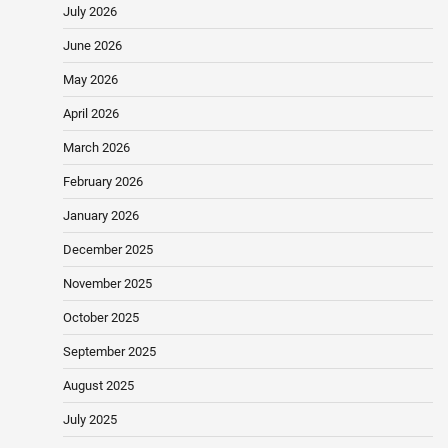
July 2026
June 2026
May 2026
April 2026
March 2026
February 2026
January 2026
December 2025
November 2025
October 2025
September 2025
August 2025
July 2025