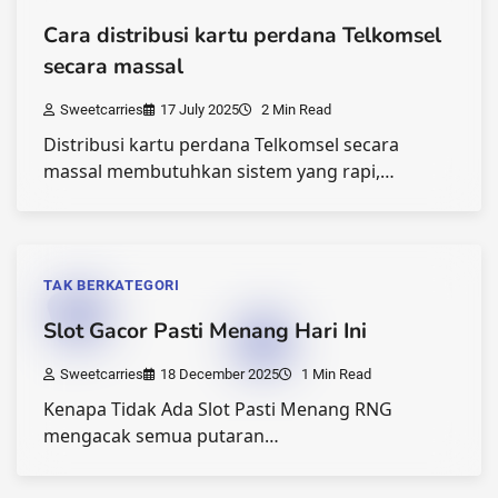
Cara distribusi kartu perdana Telkomsel
secara massal
Sweetcarries
17 July 2025
2 Min Read
Distribusi kartu perdana Telkomsel secara
massal membutuhkan sistem yang rapi,…
TAK BERKATEGORI
Slot Gacor Pasti Menang Hari Ini
Sweetcarries
18 December 2025
1 Min Read
Kenapa Tidak Ada Slot Pasti Menang RNG
mengacak semua putaran…